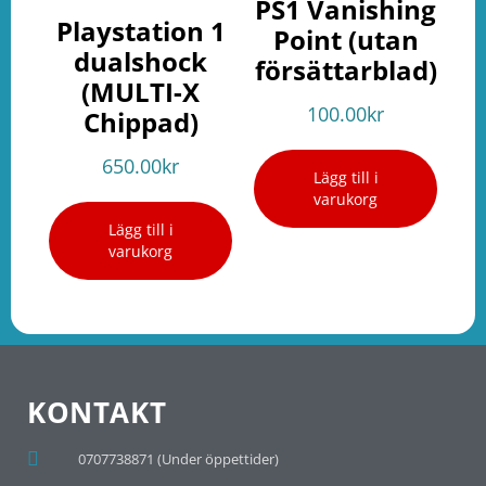
PS1 Vanishing
Playstation 1
Point (utan
dualshock
försättarblad)
(MULTI-X
100.00
kr
Chippad)
650.00
kr
Lägg till i
varukorg
Lägg till i
varukorg
KONTAKT
0707738871 (Under öppettider)