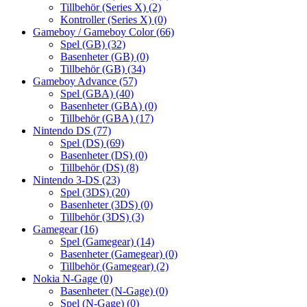
Tillbehör (Series X)
(2)
Kontroller (Series X)
(0)
Gameboy / Gameboy Color
(66)
Spel (GB)
(32)
Basenheter (GB)
(0)
Tillbehör (GB)
(34)
Gameboy Advance
(57)
Spel (GBA)
(40)
Basenheter (GBA)
(0)
Tillbehör (GBA)
(17)
Nintendo DS
(77)
Spel (DS)
(69)
Basenheter (DS)
(0)
Tillbehör (DS)
(8)
Nintendo 3-DS
(23)
Spel (3DS)
(20)
Basenheter (3DS)
(0)
Tillbehör (3DS)
(3)
Gamegear
(16)
Spel (Gamegear)
(14)
Basenheter (Gamegear)
(0)
Tillbehör (Gamegear)
(2)
Nokia N-Gage
(0)
Basenheter (N-Gage)
(0)
Spel (N-Gage)
(0)