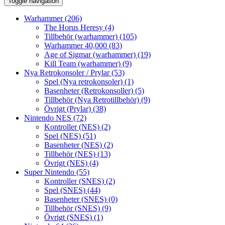
Toggle navigation
Warhammer
(206)
The Horus Heresy
(4)
Tillbehör (warhammer)
(105)
Warhammer 40,000
(83)
Age of Sigmar (warhammer)
(19)
Kill Team (warhammer)
(9)
Nya Retrokonsoler / Prylar
(53)
Spel (Nya retrokonsoler)
(1)
Basenheter (Retrokonsoller)
(5)
Tillbehör (Nya Retrotillbehör)
(9)
Övrigt (Prylar)
(38)
Nintendo NES
(72)
Kontroller (NES)
(2)
Spel (NES)
(51)
Basenheter (NES)
(2)
Tillbehör (NES)
(13)
Övrigt (NES)
(4)
Super Nintendo
(55)
Kontroller (SNES)
(2)
Spel (SNES)
(44)
Basenheter (SNES)
(0)
Tillbehör (SNES)
(9)
Övrigt (SNES)
(1)