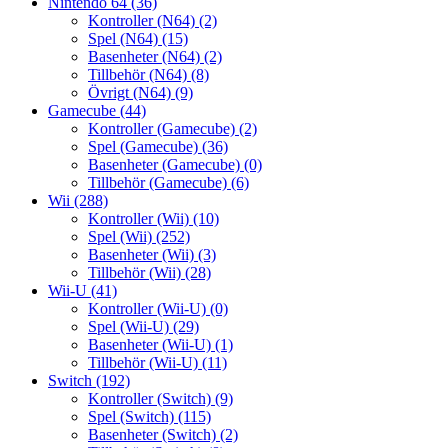
Nintendo 64
(36)
Kontroller (N64)
(2)
Spel (N64)
(15)
Basenheter (N64)
(2)
Tillbehör (N64)
(8)
Övrigt (N64)
(9)
Gamecube
(44)
Kontroller (Gamecube)
(2)
Spel (Gamecube)
(36)
Basenheter (Gamecube)
(0)
Tillbehör (Gamecube)
(6)
Wii
(288)
Kontroller (Wii)
(10)
Spel (Wii)
(252)
Basenheter (Wii)
(3)
Tillbehör (Wii)
(28)
Wii-U
(41)
Kontroller (Wii-U)
(0)
Spel (Wii-U)
(29)
Basenheter (Wii-U)
(1)
Tillbehör (Wii-U)
(11)
Switch
(192)
Kontroller (Switch)
(9)
Spel (Switch)
(115)
Basenheter (Switch)
(2)