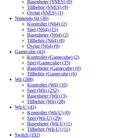
Basenheter (SNES)
(0)
Tillbehör (SNES)
(9)
Övrigt (SNES)
(1)
Nintendo 64
(36)
Kontroller (N64)
(2)
Spel (N64)
(15)
Basenheter (N64)
(2)
Tillbehör (N64)
(8)
Övrigt (N64)
(9)
Gamecube
(43)
Kontroller (Gamecube)
(2)
Spel (Gamecube)
(35)
Basenheter (Gamecube)
(0)
Tillbehör (Gamecube)
(6)
Wii
(288)
Kontroller (Wii)
(10)
Spel (Wii)
(252)
Basenheter (Wii)
(3)
Tillbehör (Wii)
(28)
Wii-U
(41)
Kontroller (Wii-U)
(0)
Spel (Wii-U)
(29)
Basenheter (Wii-U)
(1)
Tillbehör (Wii-U)
(11)
Switch
(192)