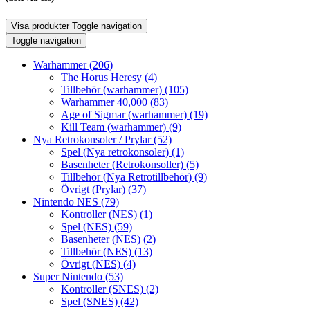
Visa produkter
Toggle navigation
Toggle navigation
Warhammer
(206)
The Horus Heresy
(4)
Tillbehör (warhammer)
(105)
Warhammer 40,000
(83)
Age of Sigmar (warhammer)
(19)
Kill Team (warhammer)
(9)
Nya Retrokonsoler / Prylar
(52)
Spel (Nya retrokonsoler)
(1)
Basenheter (Retrokonsoller)
(5)
Tillbehör (Nya Retrotillbehör)
(9)
Övrigt (Prylar)
(37)
Nintendo NES
(79)
Kontroller (NES)
(1)
Spel (NES)
(59)
Basenheter (NES)
(2)
Tillbehör (NES)
(13)
Övrigt (NES)
(4)
Super Nintendo
(53)
Kontroller (SNES)
(2)
Spel (SNES)
(42)