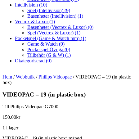
Intellivision
(10)
Spel (Intellivision)
(9)
Basenheter (Intellivision)
(1)
Vectrex & Luxor
(1)
Basenheter (Vectrex & Luxor)
(0)
Spel (Vectrex & Luxor)
(1)
Pocketspel (Game & Watch mm)
(1)
Game & Watch
(0)
Pocketspel Övriga
(0)
Tillbehör (G & W)
(1)
Okategoriserad
(0)
Hem
/
Webbutik
/
Philips Videopac
/ VIDEOPAC – 19 (in plastic
box)
VIDEOPAC – 19 (in plastic box)
Till Philips Videopac G7000.
150.00
kr
1 i lager
VIDEOPAC - 19 (in plastic box) mängd