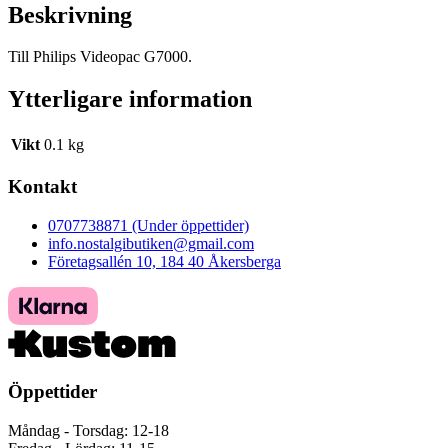
Beskrivning
Till Philips Videopac G7000.
Ytterligare information
Vikt
0.1 kg
Kontakt
0707738871 (Under öppettider)
info.nostalgibutiken@gmail.com
Företagsallén 10, 184 40 Åkersberga
Öppettider
Måndag - Torsdag: 12-18