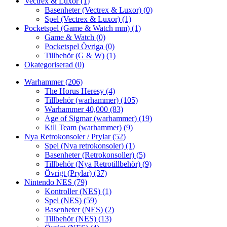
Vectrex & Luxor
(1)
Basenheter (Vectrex & Luxor)
(0)
Spel (Vectrex & Luxor)
(1)
Pocketspel (Game & Watch mm)
(1)
Game & Watch
(0)
Pocketspel Övriga
(0)
Tillbehör (G & W)
(1)
Okategoriserad
(0)
Warhammer
(206)
The Horus Heresy
(4)
Tillbehör (warhammer)
(105)
Warhammer 40,000
(83)
Age of Sigmar (warhammer)
(19)
Kill Team (warhammer)
(9)
Nya Retrokonsoler / Prylar
(52)
Spel (Nya retrokonsoler)
(1)
Basenheter (Retrokonsoller)
(5)
Tillbehör (Nya Retrotillbehör)
(9)
Övrigt (Prylar)
(37)
Nintendo NES
(79)
Kontroller (NES)
(1)
Spel (NES)
(59)
Basenheter (NES)
(2)
Tillbehör (NES)
(13)