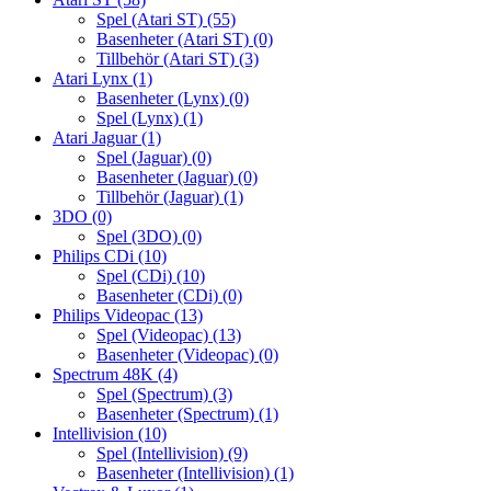
Spel (Atari ST)
(55)
Basenheter (Atari ST)
(0)
Tillbehör (Atari ST)
(3)
Atari Lynx
(1)
Basenheter (Lynx)
(0)
Spel (Lynx)
(1)
Atari Jaguar
(1)
Spel (Jaguar)
(0)
Basenheter (Jaguar)
(0)
Tillbehör (Jaguar)
(1)
3DO
(0)
Spel (3DO)
(0)
Philips CDi
(10)
Spel (CDi)
(10)
Basenheter (CDi)
(0)
Philips Videopac
(13)
Spel (Videopac)
(13)
Basenheter (Videopac)
(0)
Spectrum 48K
(4)
Spel (Spectrum)
(3)
Basenheter (Spectrum)
(1)
Intellivision
(10)
Spel (Intellivision)
(9)
Basenheter (Intellivision)
(1)