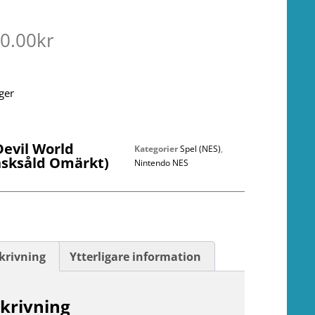
00.00
kr
ager
Devil World
Kategorier
Spel (NES)
,
nsksåld Omärkt)
Nintendo NES
krivning
Ytterligare information
krivning