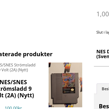
1,0
Slut i l
NES 
aterade produkter
(Sve
NES/SNES
trömsladd 9
Bes
lt (2A) (Nytt)
Bes
100.00
kr