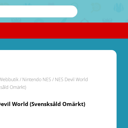
Webbutik
/
Nintendo NES
/ NES Devil World
ksåld Omärkt)
evil World (Svensksåld Omärkt)
.