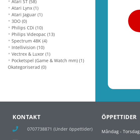
Atari ST
(58)
Atari Lynx
(1)
Atari Jaguar
(1)
3DO
(0)
Philips CDi
(10)
Philips Videopac
(13)
Spectrum 48K
(4)
Intellivision
(10)
Vectrex & Luxor
(1)
Pocketspel (Game & Watch mm)
(1)
Okategoriserad
(0)
KONTAKT
ÖPPETTIDER
0707738871 (Under öppettider)
Måndag - Torsdag