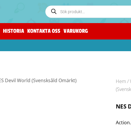
HISTORIA
KONTAKTA OSS
VARUKORG
Hem
/
(Svens
NES D
Action