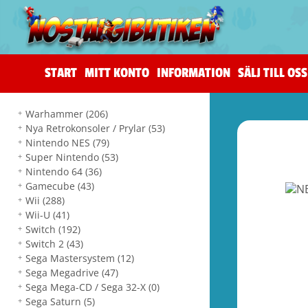
START
MITT KONTO
INFORMATION
SÄLJ TILL OSS
Warhammer
(206)
Nya Retrokonsoler / Prylar
(53)
Nintendo NES
(79)
Super Nintendo
(53)
Nintendo 64
(36)
Gamecube
(43)
Wii
(288)
Wii-U
(41)
Switch
(192)
Switch 2
(43)
Sega Mastersystem
(12)
Sega Megadrive
(47)
Sega Mega-CD / Sega 32-X
(0)
Sega Saturn
(5)