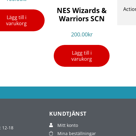
NES Wizards &
Actio
Warriors SCN
Lägg till i
varukorg
200.00
kr
Lägg till i
varukorg
KUNDTJÄNST
Mitt konto
: 12-18
Mina beställningar