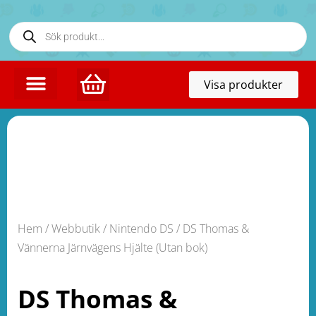
Toggl
Visa produkter
naviga
KONTAKTA OSS
Hem
/
Webbutik
/
Nintendo DS
/ DS Thomas &
Vännerna Järnvägens Hjälte (Utan bok)
DS Thomas &