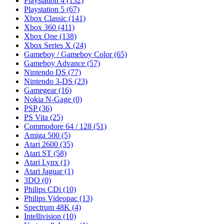
Playstation 4
(132)
Playstation 5
(67)
Xbox Classic
(141)
Xbox 360
(411)
Xbox One
(138)
Xbox Series X
(24)
Gameboy / Gameboy Color
(65)
Gameboy Advance
(57)
Nintendo DS
(77)
Nintendo 3-DS
(23)
Gamegear
(16)
Nokia N-Gage
(0)
PSP
(36)
PS Vita
(25)
Commodore 64 / 128
(51)
Amiga 500
(5)
Atari 2600
(35)
Atari ST
(58)
Atari Lynx
(1)
Atari Jaguar
(1)
3DO
(0)
Philips CDi
(10)
Philips Videopac
(13)
Spectrum 48K
(4)
Intellivision
(10)