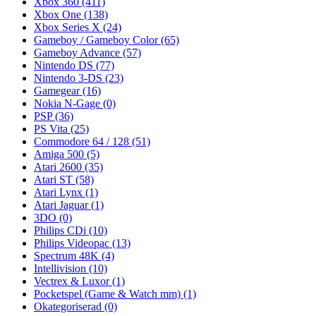
Xbox 360
(411)
Xbox One
(138)
Xbox Series X
(24)
Gameboy / Gameboy Color
(65)
Gameboy Advance
(57)
Nintendo DS
(77)
Nintendo 3-DS
(23)
Gamegear
(16)
Nokia N-Gage
(0)
PSP
(36)
PS Vita
(25)
Commodore 64 / 128
(51)
Amiga 500
(5)
Atari 2600
(35)
Atari ST
(58)
Atari Lynx
(1)
Atari Jaguar
(1)
3DO
(0)
Philips CDi
(10)
Philips Videopac
(13)
Spectrum 48K
(4)
Intellivision
(10)
Vectrex & Luxor
(1)
Pocketspel (Game & Watch mm)
(1)
Okategoriserad
(0)