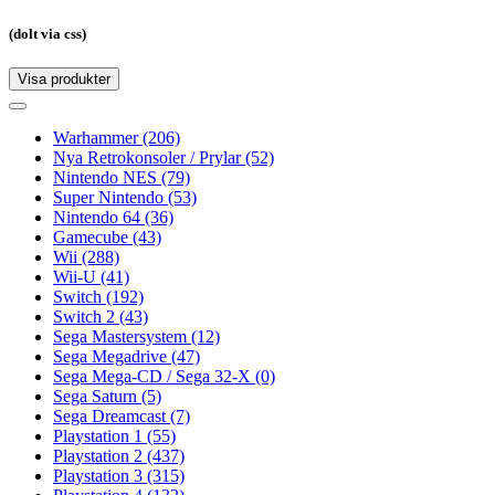
(dolt via css)
Visa produkter
Toggle
navigation
Toggle
navigation
Warhammer
(206)
Nya Retrokonsoler / Prylar
(52)
Nintendo NES
(79)
Super Nintendo
(53)
Nintendo 64
(36)
Gamecube
(43)
Wii
(288)
Wii-U
(41)
Switch
(192)
Switch 2
(43)
Sega Mastersystem
(12)
Sega Megadrive
(47)
Sega Mega-CD / Sega 32-X
(0)
Sega Saturn
(5)
Sega Dreamcast
(7)
Playstation 1
(55)
Playstation 2
(437)
Playstation 3
(315)