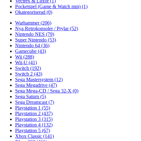
Vectrex & Luxor
(1)
Pocketspel (Game & Watch mm)
(1)
Okategoriserad
(0)
Warhammer
(206)
Nya Retrokonsoler / Prylar
(52)
Nintendo NES
(79)
Super Nintendo
(53)
Nintendo 64
(36)
Gamecube
(43)
Wii
(288)
Wii-U
(41)
Switch
(192)
Switch 2
(43)
Sega Mastersystem
(12)
Sega Megadrive
(47)
Sega Mega-CD / Sega 32-X
(0)
Sega Saturn
(5)
Sega Dreamcast
(7)
Playstation 1
(55)
Playstation 2
(437)
Playstation 3
(315)
Playstation 4
(132)
Playstation 5
(67)
Xbox Classic
(141)