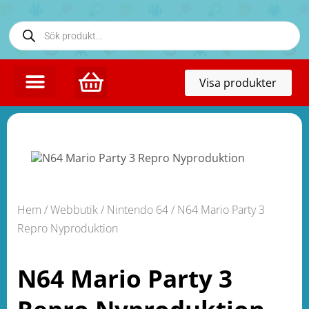
Toggl
Visa produkter
naviga
Hem
/
Webbutik
/
Nintendo 64
/ N64 Mario Party 3
Repro Nyproduktion
N64 Mario Party 3