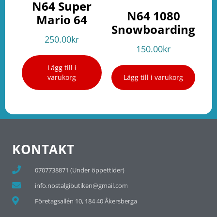
N64 Super
N64 1080
Mario 64
Snowboarding
250.00
kr
150.00
kr
Lägg till i
varukorg
Lägg till i varukorg
KONTAKT
0707738871 (Under öppettider)
info.nostalgibutiken@gmail.com
Företagsallén 10, 184 40 Åkersberga