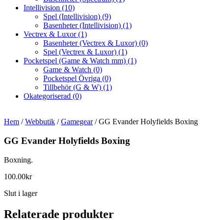
Intellivision
(10)
Spel (Intellivision)
(9)
Basenheter (Intellivision)
(1)
Vectrex & Luxor
(1)
Basenheter (Vectrex & Luxor)
(0)
Spel (Vectrex & Luxor)
(1)
Pocketspel (Game & Watch mm)
(1)
Game & Watch
(0)
Pocketspel Övriga
(0)
Tillbehör (G & W)
(1)
Okategoriserad
(0)
Hem
/
Webbutik
/
Gamegear
/ GG Evander Holyfields Boxing
GG Evander Holyfields Boxing
Boxning.
100.00
kr
Slut i lager
Relaterade produkter