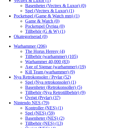
Vectrex & Luxor
(1)
Basenheter (Vectrex & Luxor)
(0)
Spel (Vectrex & Luxor)
(1)
Pocketspel (Game & Watch mm)
(1)
Game & Watch
(0)
Pocketspel Övriga
(0)
Tillbehör (G & W)
(1)
Okategoriserad
(0)
Warhammer
(206)
The Horus Heresy
(4)
Tillbehör (warhammer)
(105)
Warhammer 40,000
(83)
Age of Sigmar (warhammer)
(19)
Kill Team (warhammer)
(9)
Nya Retrokonsoler / Prylar
(52)
Spel (Nya retrokonsoler)
(1)
Basenheter (Retrokonsoller)
(5)
Tillbehör (Nya Retrotillbehör)
(9)
Övrigt (Prylar)
(37)
Nintendo NES
(79)
Kontroller (NES)
(1)
Spel (NES)
(59)
Basenheter (NES)
(2)
Tillbehör (NES)
(13)