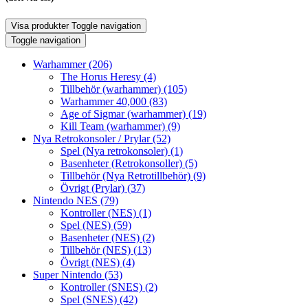
Visa produkter
Toggle navigation
Toggle navigation
Warhammer
(206)
The Horus Heresy
(4)
Tillbehör (warhammer)
(105)
Warhammer 40,000
(83)
Age of Sigmar (warhammer)
(19)
Kill Team (warhammer)
(9)
Nya Retrokonsoler / Prylar
(52)
Spel (Nya retrokonsoler)
(1)
Basenheter (Retrokonsoller)
(5)
Tillbehör (Nya Retrotillbehör)
(9)
Övrigt (Prylar)
(37)
Nintendo NES
(79)
Kontroller (NES)
(1)
Spel (NES)
(59)
Basenheter (NES)
(2)
Tillbehör (NES)
(13)
Övrigt (NES)
(4)
Super Nintendo
(53)
Kontroller (SNES)
(2)
Spel (SNES)
(42)