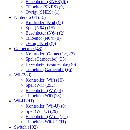
Basenheter (SNES)
(0)
Tillbehör (SNES)
(9)
Övrigt (SNES)
(1)
Nintendo 64
(36)
Kontroller (N64)
(2)
Spel (N64)
(15)
Basenheter (N64)
(2)
Tillbehör (N64)
(8)
Övrigt (N64)
(9)
Gamecube
(43)
Kontroller (Gamecube)
(2)
Spel (Gamecube)
(35)
Basenheter (Gamecube)
(0)
Tillbehör (Gamecube)
(6)
Wii
(288)
Kontroller (Wii)
(10)
Spel (Wii)
(252)
Basenheter (Wii)
(3)
Tillbehör (Wii)
(28)
Wii-U
(41)
Kontroller (Wii-U)
(0)
Spel (Wii-U)
(29)
Basenheter (Wii-U)
(1)
Tillbehör (Wii-U)
(11)
Switch
(192)