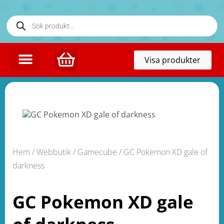
Toggl
Visa produkter
naviga
Hem
/
Webbutik
/
Gamecube
/ GC Pokemon XD gale of
darkness
GC Pokemon XD gale