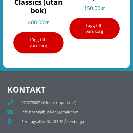
Classics (utan
150.00
kr
bok)
400.00
kr
Lägg till i
varukorg
Lägg till i
varukorg
KONTAKT
0707738871 (Under öppettider)
info.nostalgibutiken@gmail.com
Företagsallén 10, 184 40 Åkersberga