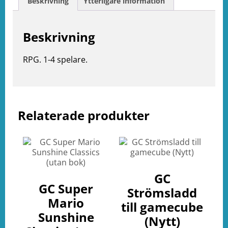
Beskrivning
Ytterligare information
Beskrivning
RPG. 1-4 spelare.
Relaterade produkter
e
ation
GC
GC Super
Strömsladd
Mario
till gamecube
Sunshine
(Nytt)