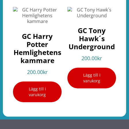
GC Tony
GC Harry
Hawk´s
Potter
Underground
Hemlighetens
200.00
kr
kammare
200.00
kr
Lägg till i
varukorg
Lägg till i
varukorg