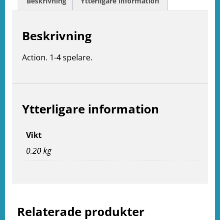
Beskrivning
Ytterligare information
Beskrivning
Action. 1-4 spelare.
Ytterligare information
Vikt
0.20 kg
e
ation
Relaterade produkter