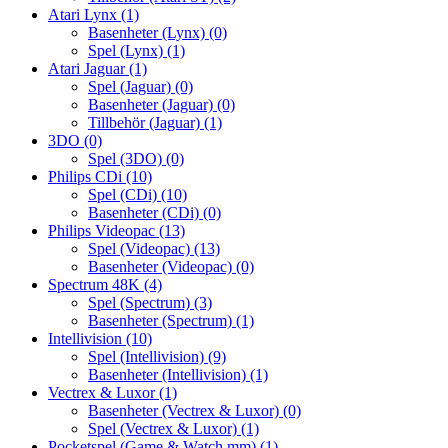
Atari Lynx
(1)
Basenheter (Lynx)
(0)
Spel (Lynx)
(1)
Atari Jaguar
(1)
Spel (Jaguar)
(0)
Basenheter (Jaguar)
(0)
Tillbehör (Jaguar)
(1)
3DO
(0)
Spel (3DO)
(0)
Philips CDi
(10)
Spel (CDi)
(10)
Basenheter (CDi)
(0)
Philips Videopac
(13)
Spel (Videopac)
(13)
Basenheter (Videopac)
(0)
Spectrum 48K
(4)
Spel (Spectrum)
(3)
Basenheter (Spectrum)
(1)
Intellivision
(10)
Spel (Intellivision)
(9)
Basenheter (Intellivision)
(1)
Vectrex & Luxor
(1)
Basenheter (Vectrex & Luxor)
(0)
Spel (Vectrex & Luxor)
(1)
Pocketspel (Game & Watch mm)
(1)