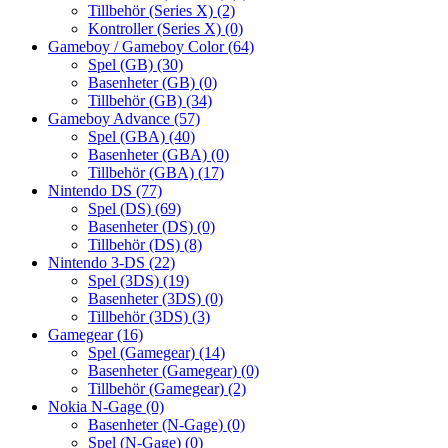
Tillbehör (Series X)
(2)
Kontroller (Series X)
(0)
Gameboy / Gameboy Color
(64)
Spel (GB)
(30)
Basenheter (GB)
(0)
Tillbehör (GB)
(34)
Gameboy Advance
(57)
Spel (GBA)
(40)
Basenheter (GBA)
(0)
Tillbehör (GBA)
(17)
Nintendo DS
(77)
Spel (DS)
(69)
Basenheter (DS)
(0)
Tillbehör (DS)
(8)
Nintendo 3-DS
(22)
Spel (3DS)
(19)
Basenheter (3DS)
(0)
Tillbehör (3DS)
(3)
Gamegear
(16)
Spel (Gamegear)
(14)
Basenheter (Gamegear)
(0)
Tillbehör (Gamegear)
(2)
Nokia N-Gage
(0)
Basenheter (N-Gage)
(0)
Spel (N-Gage)
(0)