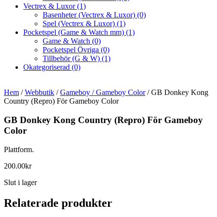
Vectrex & Luxor
(1)
Basenheter (Vectrex & Luxor)
(0)
Spel (Vectrex & Luxor)
(1)
Pocketspel (Game & Watch mm)
(1)
Game & Watch
(0)
Pocketspel Övriga
(0)
Tillbehör (G & W)
(1)
Okategoriserad
(0)
Hem
/
Webbutik
/
Gameboy / Gameboy Color
/ GB Donkey Kong
Country (Repro) För Gameboy Color
GB Donkey Kong Country (Repro) För Gameboy
Color
Plattform.
200.00
kr
Slut i lager
Relaterade produkter