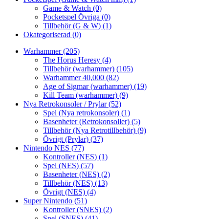
Game & Watch
(0)
Pocketspel Övriga
(0)
Tillbehör (G & W)
(1)
Okategoriserad
(0)
Warhammer
(205)
The Horus Heresy
(4)
Tillbehör (warhammer)
(105)
Warhammer 40,000
(82)
Age of Sigmar (warhammer)
(19)
Kill Team (warhammer)
(9)
Nya Retrokonsoler / Prylar
(52)
Spel (Nya retrokonsoler)
(1)
Basenheter (Retrokonsoller)
(5)
Tillbehör (Nya Retrotillbehör)
(9)
Övrigt (Prylar)
(37)
Nintendo NES
(77)
Kontroller (NES)
(1)
Spel (NES)
(57)
Basenheter (NES)
(2)
Tillbehör (NES)
(13)
Övrigt (NES)
(4)
Super Nintendo
(51)
Kontroller (SNES)
(2)
Spel (SNES)
(41)