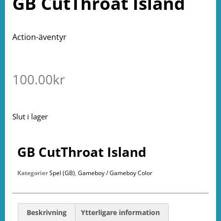
GB CutThroat Island
Action-äventyr
100.00
kr
Slut i lager
GB CutThroat Island
Kategorier
Spel (GB)
,
Gameboy / Gameboy Color
Beskrivning
Ytterligare information