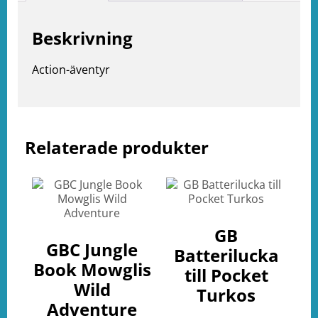
Beskrivning
Action-äventyr
Relaterade produkter
e
ation
GB
GBC Jungle
Batterilucka
Book Mowglis
till Pocket
Wild
Turkos
Adventure