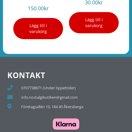
30.00
kr
150.00
kr
Lägg till i
Lägg till i
varukorg
varukorg
KONTAKT
0707738871 (Under öppettider)
info.nostalgibutiken@gmail.com
Företagsallén 10, 184 40 Åkersberga