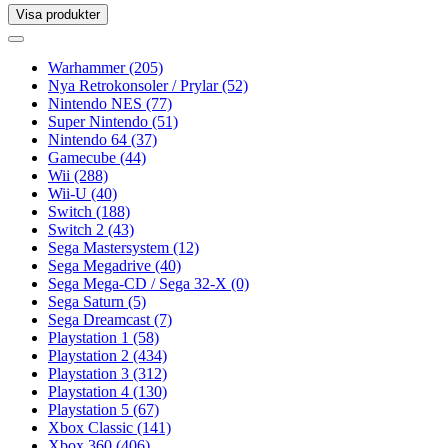
Visa produkter
Toggle
navigation
Toggle
navigation
Warhammer
(205)
Nya Retrokonsoler / Prylar
(52)
Nintendo NES
(77)
Super Nintendo
(51)
Nintendo 64
(37)
Gamecube
(44)
Wii
(288)
Wii-U
(40)
Switch
(188)
Switch 2
(43)
Sega Mastersystem
(12)
Sega Megadrive
(40)
Sega Mega-CD / Sega 32-X
(0)
Sega Saturn
(5)
Sega Dreamcast
(7)
Playstation 1
(58)
Playstation 2
(434)
Playstation 3
(312)
Playstation 4
(130)
Playstation 5
(67)
Xbox Classic
(141)
Xbox 360
(406)