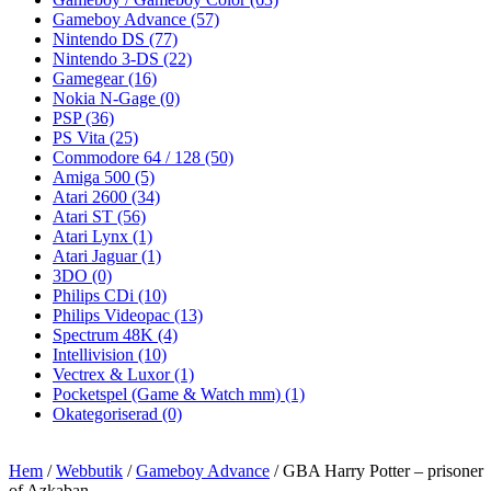
Gameboy Advance
(57)
Nintendo DS
(77)
Nintendo 3-DS
(22)
Gamegear
(16)
Nokia N-Gage
(0)
PSP
(36)
PS Vita
(25)
Commodore 64 / 128
(50)
Amiga 500
(5)
Atari 2600
(34)
Atari ST
(56)
Atari Lynx
(1)
Atari Jaguar
(1)
3DO
(0)
Philips CDi
(10)
Philips Videopac
(13)
Spectrum 48K
(4)
Intellivision
(10)
Vectrex & Luxor
(1)
Pocketspel (Game & Watch mm)
(1)
Okategoriserad
(0)
Hem
/
Webbutik
/
Gameboy Advance
/ GBA Harry Potter – prisoner
of Azkaban