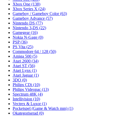
Xbox One
(138)
Xbox Series X
(24)
Gameboy / Gameboy Color
(63)
Gameboy Advance
(57)
Nintendo DS
(77)
Nintendo 3-DS
(22)
Gamegear
(16)
Nokia N-Gage
(0)
PSP
(36)
PS Vita
(25)
Commodore 64 / 128
(50)
Amiga 500
(5)
Atari 2600
(34)
Atari ST
(56)
Atari Lynx
(1)
Atari Jaguar
(1)
3DO
(0)
Philips CDi
(10)
Philips Videopac
(13)
Spectrum 48K
(4)
Intellivision
(10)
Vectrex & Luxor
(1)
Pocketspel (Game & Watch mm)
(1)
Okategoriserad
(0)