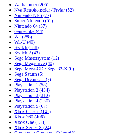
Warhammer
(205)
Nya Retrokonsoler / Prylar
(52)
Nintendo NES
(77)
Super Nintendo
(51)
Nintendo 64
(37)
Gamecube
(44)
Wii
(288)
Wii-U
(40)
Switch
(188)
Switch 2
(43)
Sega Mastersystem
(12)
Sega Megadrive
(40)
Sega Mega-CD / Sega 32-X
(0)
Sega Saturn
(5)
Sega Dreamcast
(7)
Playstation 1
(58)
Playstation 2
(434)
Playstation 3
(312)
Playstation 4
(130)
Playstation 5
(67)
Xbox Classic
(141)
Xbox 360
(406)
Xbox One
(138)
Xbox Series X
(24)
Gameboy / Gameboy Color
(63)