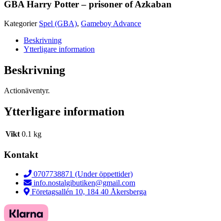
GBA Harry Potter – prisoner of Azkaban
Kategorier
Spel (GBA)
,
Gameboy Advance
Beskrivning
Ytterligare information
Beskrivning
Actionäventyr.
Ytterligare information
Vikt
0.1 kg
Kontakt
0707738871 (Under öppettider)
info.nostalgibutiken@gmail.com
Företagsallén 10, 184 40 Åkersberga