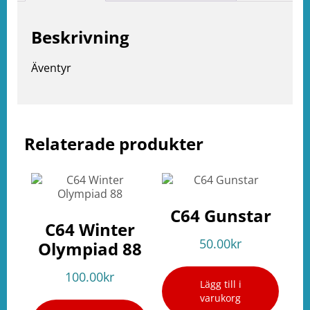
Beskrivning
Äventyr
Relaterade produkter
e
ation
C64 Gunstar
C64 Winter
50.00
kr
Olympiad 88
100.00
kr
Lägg till i
varukorg