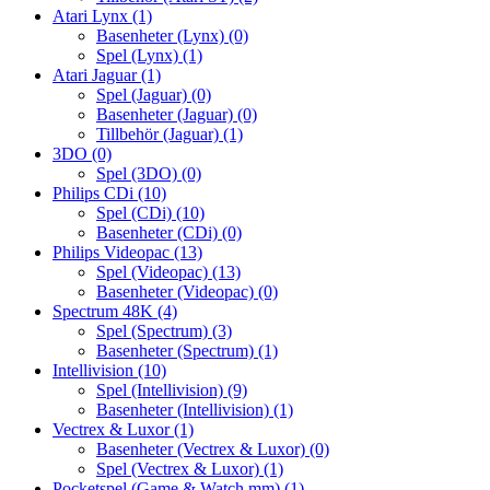
Atari Lynx
(1)
Basenheter (Lynx)
(0)
Spel (Lynx)
(1)
Atari Jaguar
(1)
Spel (Jaguar)
(0)
Basenheter (Jaguar)
(0)
Tillbehör (Jaguar)
(1)
3DO
(0)
Spel (3DO)
(0)
Philips CDi
(10)
Spel (CDi)
(10)
Basenheter (CDi)
(0)
Philips Videopac
(13)
Spel (Videopac)
(13)
Basenheter (Videopac)
(0)
Spectrum 48K
(4)
Spel (Spectrum)
(3)
Basenheter (Spectrum)
(1)
Intellivision
(10)
Spel (Intellivision)
(9)
Basenheter (Intellivision)
(1)
Vectrex & Luxor
(1)
Basenheter (Vectrex & Luxor)
(0)
Spel (Vectrex & Luxor)
(1)
Pocketspel (Game & Watch mm)
(1)