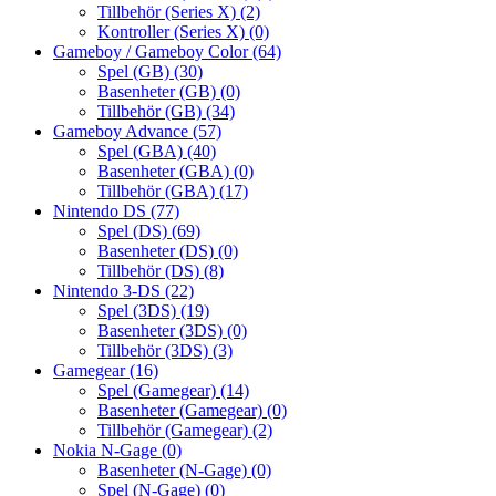
Tillbehör (Series X)
(2)
Kontroller (Series X)
(0)
Gameboy / Gameboy Color
(64)
Spel (GB)
(30)
Basenheter (GB)
(0)
Tillbehör (GB)
(34)
Gameboy Advance
(57)
Spel (GBA)
(40)
Basenheter (GBA)
(0)
Tillbehör (GBA)
(17)
Nintendo DS
(77)
Spel (DS)
(69)
Basenheter (DS)
(0)
Tillbehör (DS)
(8)
Nintendo 3-DS
(22)
Spel (3DS)
(19)
Basenheter (3DS)
(0)
Tillbehör (3DS)
(3)
Gamegear
(16)
Spel (Gamegear)
(14)
Basenheter (Gamegear)
(0)
Tillbehör (Gamegear)
(2)
Nokia N-Gage
(0)
Basenheter (N-Gage)
(0)
Spel (N-Gage)
(0)