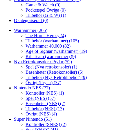
Game & Watch
(0)
Pocketspel Övriga
(0)
Tillbehör (G & W)
(1)
Okategoriserad
(0)
Warhammer
(205)
The Horus Heresy
(4)
Tillbehör (warhammer)
(105)
Warhammer 40,000
(82)
Age of Sigmar (warhammer)
(19)
Kill Team (warhammer)
(9)
Nya Retrokonsoler / Prylar
(52)
Spel (Nya retrokonsoler)
(1)
Basenheter (Retrokonsoller)
(5)
Tillbehör (Nya Retrotillbehör)
(9)
Övrigt (Prylar)
(37)
Nintendo NES
(77)
Kontroller (NES)
(1)
Spel (NES)
(57)
Basenheter (NES)
(2)
Tillbehör (NES)
(13)
Övrigt (NES)
(4)
Super Nintendo
(51)
Kontroller (SNES)
(2)
Spel (SNES)
(41)