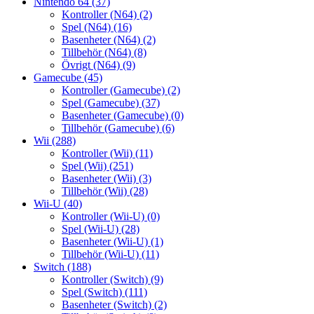
Nintendo 64
(37)
Kontroller (N64)
(2)
Spel (N64)
(16)
Basenheter (N64)
(2)
Tillbehör (N64)
(8)
Övrigt (N64)
(9)
Gamecube
(45)
Kontroller (Gamecube)
(2)
Spel (Gamecube)
(37)
Basenheter (Gamecube)
(0)
Tillbehör (Gamecube)
(6)
Wii
(288)
Kontroller (Wii)
(11)
Spel (Wii)
(251)
Basenheter (Wii)
(3)
Tillbehör (Wii)
(28)
Wii-U
(40)
Kontroller (Wii-U)
(0)
Spel (Wii-U)
(28)
Basenheter (Wii-U)
(1)
Tillbehör (Wii-U)
(11)
Switch
(188)
Kontroller (Switch)
(9)
Spel (Switch)
(111)
Basenheter (Switch)
(2)